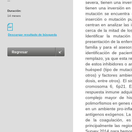
---
severa, tienen una inver
tienen una inversión en
Duración:
mutación se encuentra 
14 meses
inserción o mutación p
centran en analizar las 
cerca de la mitad de lo
Descargar resultado de búsqueda
Identificar la mutaci
presentación de la enfe
familia y para el asesor
Regresar
identificación de pacie
remplazo, ya que esta re
de estos inhibidores o a
huésped (tipo de mutació
otros) y factores ambien
dosis, entre otros). El
cromosoma 6, 6p21. Es
respuesta inmune adquir
complejo mayor de hist
polimorfismos en genes 
en un ambiente pro-infl
antígenos exógenos. La 
de la coagulación, es
principalmente las regi
Survey 2014 para hemoph