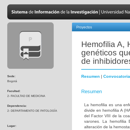
Proyectos
Hemofilia A, 
genéticos qu
de inhibidore
Resumen
|
Convocatoria
Sede:
Bogotá
Resumen
Facultad:
2- FACULTAD DE MEDICINA
La hemofilia es una en
Dependencia:
divide en hemofilia A (
2- DEPARTAMENTO DE PATOLOGÍA
del Factor VIII de la c
varones. La hemofilia 
Lugar:
alteración de la hemost