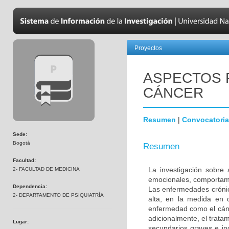
Proyectos
ASPECTOS 
CÁNCER
Resumen
|
Convocatoria
Sede:
Bogotá
Resumen
Facultad:
La investigación sobre 
2- FACULTAD DE MEDICINA
emocionales, comportame
Dependencia:
Las enfermedades crónic
2- DEPARTAMENTO DE PSIQUIATRÍA
alta, en la medida en 
enfermedad como el cánc
adicionalmente, el trata
Lugar:
secundarios graves e in