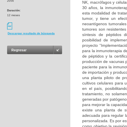
2056
NK, macrófagos y células
30 años, la inmunoterap
Duración:
esta modalidad de trata
12 meses
tumor, y tiene un efec
neoantígenos tumorales
tumores son resistentes
Descargar resultado de búsqueda
síntesis de péptidos d
posibilidad de implem
proyecto “Implementaci
Regresar
para la inmunoterapia d
de péptidos y la certifi
producción de vacunas p
paciente para la inmunot
de importación y producc
una planta piloto de pr
cultivos celulares para 
en el país, posibilita
tratamiento, no solame
generadas por patógeno
para mejorar la capacid
existe una planta de s
adecuada para regular l
personalizada. Es por es
como objetivo la revisión