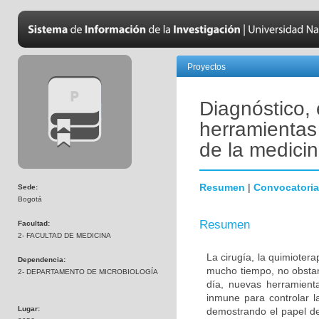
Proyectos
Diagnóstico,
herramientas 
de la medicin
Resumen
|
Convocatoria
Sede:
Bogotá
Resumen
Facultad:
2- FACULTAD DE MEDICINA
La cirugía, la quimiotera
Dependencia:
mucho tiempo, no obstan
2- DEPARTAMENTO DE MICROBIOLOGÍA
día, nuevas herramienta
inmune para controlar l
Lugar:
demostrando el papel de