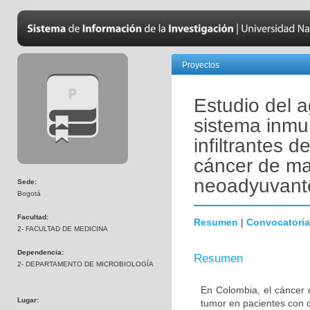
Proyectos
Estudio del a
sistema inmu
infiltrantes 
cáncer de ma
neoadyuvant
Sede:
Bogotá
Facultad:
Resumen
|
Convocatoria
2- FACULTAD DE MEDICINA
Dependencia:
Resumen
2- DEPARTAMENTO DE MICROBIOLOGÍA
En Colombia, el cáncer 
Lugar:
tumor en pacientes con 