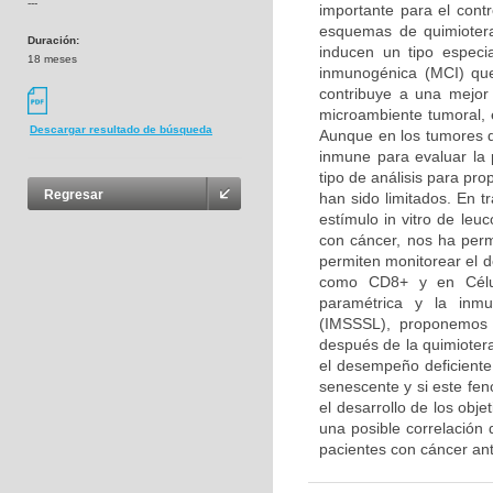
---
importante para el contr
esquemas de quimiotera
Duración:
inducen un tipo especi
18 meses
inmunogénica (MCI) que
contribuye a una mejor 
microambiente tumoral, 
Descargar resultado de búsqueda
Aunque en los tumores de
inmune para evaluar la 
tipo de análisis para pr
Regresar
han sido limitados. En t
estímulo in vitro de le
con cáncer, nos ha perm
permiten monitorear el 
como CD8+ y en Célula
paramétrica y la inmu
(IMSSSL), proponemos 
después de la quimioter
el desempeño deficiente 
senescente y si este fen
el desarrollo de los obje
una posible correlación
pacientes con cáncer an