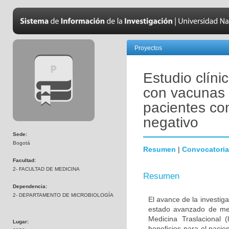
Proyectos
Estudio clíni
con vacunas 
pacientes co
negativo
Sede:
Bogotá
Resumen
|
Convocatoria
Facultad:
2- FACULTAD DE MEDICINA
Resumen
Dependencia:
2- DEPARTAMENTO DE MICROBIOLOGÍA
El avance de la investig
estado avanzado de met
Medicina Traslacional 
Lugar:
beneficios para el pacie