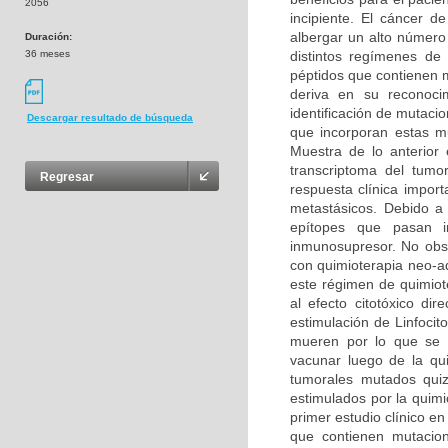
2056
incipiente. El cáncer 
albergar un alto número
Duración:
36 meses
distintos regímenes de
péptidos que contienen 
deriva en su reconoci
identificación de mutaci
Descargar resultado de búsqueda
que incorporan estas mu
Muestra de lo anterior
transcriptoma del tumo
Regresar
respuesta clínica impo
metastásicos. Debido a
epítopes que pasan i
inmunosupresor. No obst
con quimioterapia neo-a
este régimen de quimiote
al efecto citotóxico di
estimulación de Linfoci
mueren por lo que se 
vacunar luego de la qui
tumorales mutados quizá
estimulados por la quimi
primer estudio clínico 
que contienen mutacio