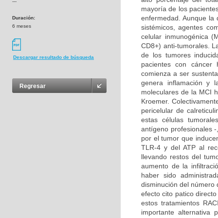
---
mayoría de los paciente
enfermedad. Aunque la qu
Duración:
6 meses
sistémicos, agentes com
celular inmunogénica (M
CD8+) anti-tumorales. La
de los tumores inducid
Descargar resultado de búsqueda
pacientes con cáncer 
comienza a ser sustenta
genera inflamación y l
Regresar
moleculares de la MCI h
Kroemer. Colectivamente,
pericelular de calreticu
estas células tumorale
antígeno profesionales -,
por el tumor que induce
TLR-4 y del ATP al rec
llevando restos del tu
aumento de la infiltrac
haber sido administrad
disminución del número 
efecto cito patico direc
estos tratamientos RA
importante alternativa