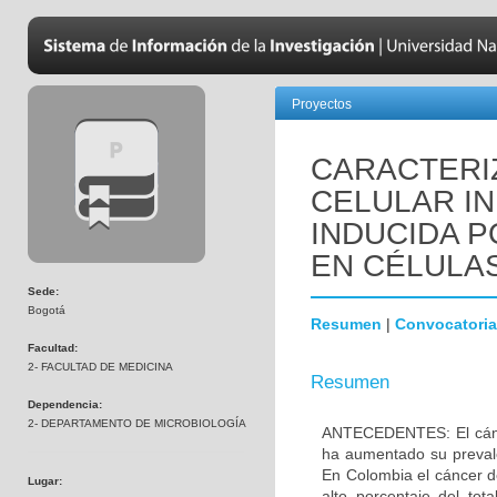
Proyectos
CARACTERI
CELULAR IN
INDUCIDA P
EN CÉLULA
Sede:
Bogotá
Resumen
|
Convocatoria
Facultad:
2- FACULTAD DE MEDICINA
Resumen
Dependencia:
2- DEPARTAMENTO DE MICROBIOLOGÍA
ANTECEDENTES: El cánc
ha aumentado su preval
En Colombia el cáncer 
Lugar:
alto porcentaje del to