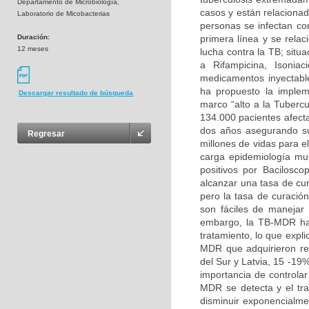
Departamento de Microbiología,
casos y están relaciona
Laboratorio de Micobacterias
personas se infectan co
Duración:
primera línea y se rela
12 meses
lucha contra la TB; situ
a Rifampicina, Isonia
medicamentos inyectabl
ha propuesto la implem
Descargar resultado de búsqueda
marco “alto a la Tubercu
134.000 pacientes afect
dos años asegurando su 
Regresar
millones de vidas para e
carga epidemiología mun
positivos por Bacilosc
alcanzar una tasa de cu
pero la tasa de curació
son fáciles de manejar 
embargo, la TB-MDR ha 
tratamiento, lo que expl
MDR que adquirieron re
del Sur y Latvia, 15 -19
importancia de controla
MDR se detecta y el tr
disminuir exponencialme