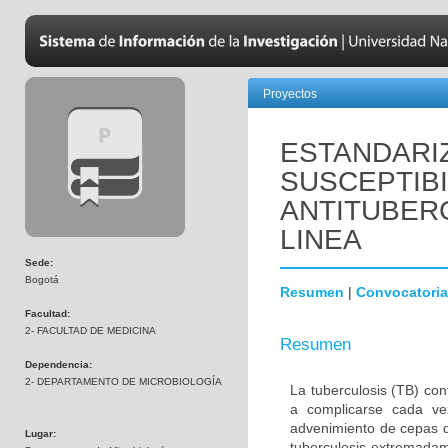
Proyectos
ESTANDARIZ
SUSCEPTIB
ANTITUBER
LINEA
Sede:
Bogotá
Resumen
|
Convocatoria
Facultad:
2- FACULTAD DE MEDICINA
Resumen
Dependencia:
2- DEPARTAMENTO DE MICROBIOLOGÍA
La tuberculosis (TB) co
a complicarse cada ve
advenimiento de cepas d
Lugar:
tuberculosis extremada