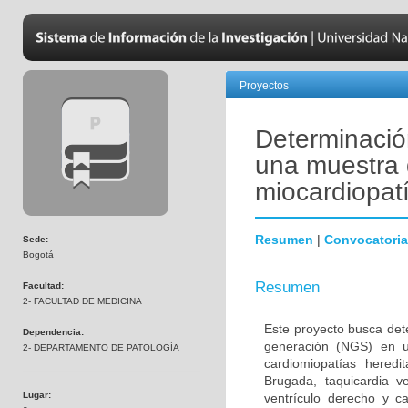
Proyectos
Determinació
una muestra 
miocardiopatí
Resumen
|
Convocatoria
Sede:
Bogotá
Resumen
Facultad:
2- FACULTAD DE MEDICINA
Este proyecto busca det
Dependencia:
generación (NGS) en u
2- DEPARTAMENTO DE PATOLOGÍA
cardiomiopatías hered
Brugada, taquicardia ve
Lugar:
ventrículo derecho y c