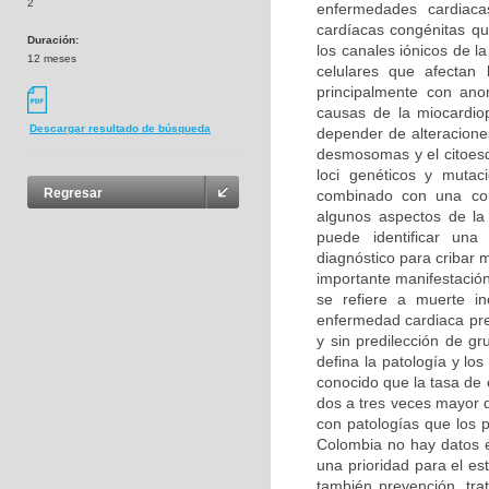
2
enfermedades cardiaca
cardíacas congénitas q
Duración:
los canales iónicos de l
12 meses
celulares que afectan 
principalmente con ano
causas de la miocardio
Descargar resultado de búsqueda
depender de alteraciones
desmosomas y el citoesq
loci genéticos y mutac
Regresar
combinado con una comp
algunos aspectos de la 
puede identificar un
diagnóstico para cribar 
importante manifestación
se refiere a muerte i
enfermedad cardiaca pre
y sin predilección de g
defina la patología y lo
conocido que la tasa de 
dos a tres veces mayor q
con patologías que los 
Colombia no hay datos e
una prioridad para el e
también prevención, tr