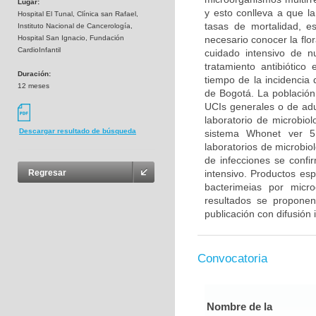
Lugar:
y esto conlleva a que la
Hospital El Tunal, Clínica san Rafael,
tasas de mortalidad, es
Instituto Nacional de Cancerología,
Hospital San Ignacio, Fundación
necesario conocer la flo
CardioInfantil
cuidado intensivo de n
tratamiento antibiótico
Duración:
tiempo de la incidencia 
12 meses
de Bogotá. La población 
UCIs generales o de adu
laboratorio de microbiol
Descargar resultado de búsqueda
sistema Whonet ver 5
laboratorios de microbiol
de infecciones se confi
intensivo. Productos esp
Regresar
bacterimeias por micr
resultados se propone
publicación con difusión 
Convocatoria
Nombre de la