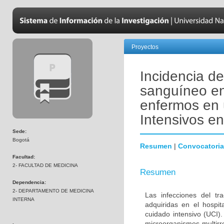
Proyectos
Incidencia de
sanguíneo en
enfermos en 
Intensivos e
Sede:
Bogotá
Resumen
|
Convocatoria
Facultad:
2- FACULTAD DE MEDICINA
Resumen
Dependencia:
2- DEPARTAMENTO DE MEDICINA
Las infecciones del tr
INTERNA
adquiridas en el hospi
cuidado intensivo (UCI)
microorganismos multirr