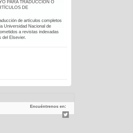
YO PARA TRADUCCIÓN O
RTÍCULOS DE
raducción de artículos completos
 la Universidad Nacional de
sometidos a revistas indexadas
del Elsevier.
Encuéntrenos en: