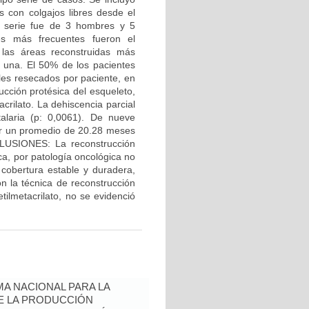
s con colgajos libres desde el
a serie fue de 3 hombres y 5
s más frecuentes fueron el
as áreas reconstruidas más
a una. El 50% de los pacientes
les resecados por paciente, en
ucción protésica del esqueleto,
crilato. La dehiscencia parcial
alaria (p: 0,0061). De nueve
por un promedio de 20.28 meses
LUSIONES: La reconstrucción
ca, por patología oncológica no
cobertura estable y duradera,
n la técnica de reconstrucción
ilmetacrilato, no se evidenció
A NACIONAL PARA LA
DE LA PRODUCCIÓN