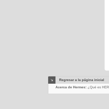
Regresar a la página inicial
Acerca de Hermes:
¿Qué es HE