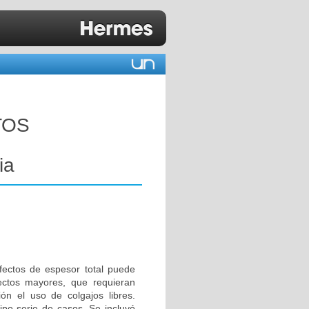
TOS
ia
ectos de espesor total puede
ectos mayores, que requieran
ón el uso de colgajos libres.
o serie de casos. Se incluyó