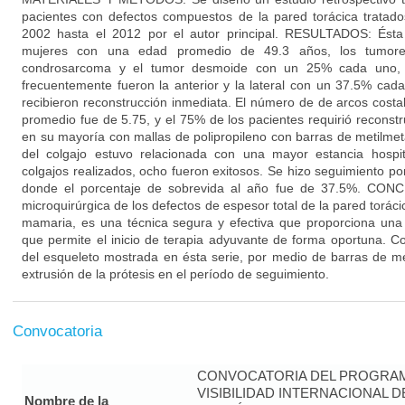
pacientes con defectos compuestos de la pared torácica tratado
2002 hasta el 2012 por el autor principal. RESULTADOS: Ést
mujeres con una edad promedio de 49.3 años, los tumore
condrosarcoma y el tumor desmoide con un 25% cada uno, l
frecuentemente fueron la anterior y la lateral con un 37.5% cad
recibieron reconstrucción inmediata. El número de de arcos costa
promedio fue de 5.75, y el 75% de los pacientes requirió reconstr
en su mayoría con mallas de polipropileno con barras de metilmeta
del colgajo estuvo relacionada con una mayor estancia hospit
colgajos realizados, ocho fueron exitosos. Se hizo seguimiento 
donde el porcentaje de sobrevida al año fue de 37.5%. CONC
microquirúrgica de los defectos de espesor total de la pared toráci
mamaria, es una técnica segura y efectiva que proporciona una 
que permite el inicio de terapia adyuvante de forma oportuna. Co
del esqueleto mostrada en ésta serie, por medio de barras de met
extrusión de la prótesis en el período de seguimiento.
Convocatoria
CONVOCATORIA DEL PROGRAM
VISIBILIDAD INTERNACIONAL 
Nombre de la