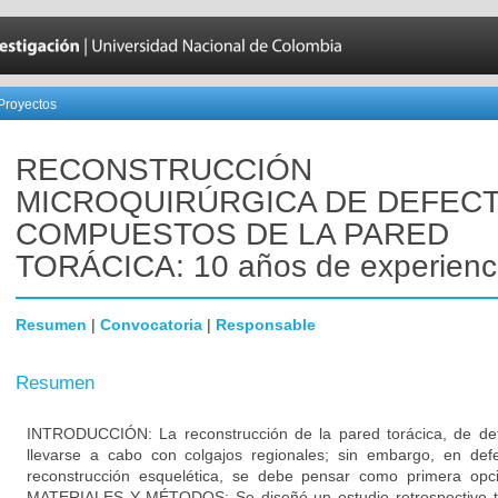
Proyectos
RECONSTRUCCIÓN
MICROQUIRÚRGICA DE DEFEC
COMPUESTOS DE LA PARED
TORÁCICA: 10 años de experienc
Resumen
|
Convocatoria
|
Responsable
Resumen
INTRODUCCIÓN: La reconstrucción de la pared torácica, de def
llevarse a cabo con colgajos regionales; sin embargo, en def
reconstrucción esquelética, se debe pensar como primera opci
MATERIALES Y MÉTODOS: Se diseñó un estudio retrospectivo tip