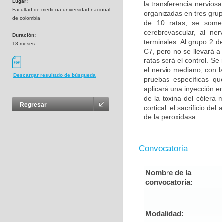
Lugar:
la transferencia nervios
Facultad de medicina universidad nacional
organizadas en tres grup
de colombia
de 10 ratas, se somet
cerebrovascular, al ner
Duración:
terminales. Al grupo 2 de
18 meses
C7, pero no se llevará a 
ratas será el control. S
el nervio mediano, con l
Descargar resultado de búsqueda
pruebas específicas qu
aplicará una inyección e
de la toxina del cólera
Regresar
cortical, el sacrificio de
de la peroxidasa.
Convocatoria
Nombre de la
convocatoria:
Modalidad: