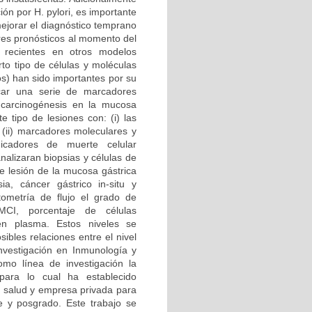
ón por H. pylori, es importante
ejorar el diagnóstico temprano
ores pronósticos al momento del
s recientes en otros modelos
to tipo de células y moléculas
s) han sido importantes por su
icar una serie de marcadores
 carcinogénesis en la mucosa
e tipo de lesiones con: (i) las
; (ii) marcadores moleculares y
dicadores de muerte celular
nalizaran biopsias y células de
de lesión de la mucosa gástrica
asia, cáncer gástrico in-situ y
ometría de flujo el grado de
 MCI, porcentaje de células
 en plasma. Estos niveles se
ibles relaciones entre el nivel
nvestigación en Inmunología y
omo línea de investigación la
 para lo cual ha establecido
e salud y empresa privada para
e y posgrado. Este trabajo se