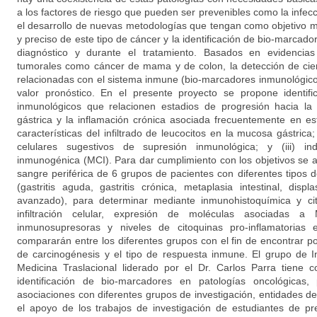
a los factores de riesgo que pueden ser prevenibles como la infecci
el desarrollo de nuevas metodologías que tengan como objetivo m
y preciso de este tipo de cáncer y la identificación de bio-marcad
diagnóstico y durante el tratamiento. Basados en evidencia
tumorales como cáncer de mama y de colon, la detección de cier
relacionadas con el sistema inmune (bio-marcadores inmunológico
valor pronóstico. En el presente proyecto se propone identif
inmunológicos que relacionen estadios de progresión hacia la
gástrica y la inflamación crónica asociada frecuentemente en est
características del infiltrado de leucocitos en la mucosa gástrica
celulares sugestivos de supresión inmunológica; y (iii) in
inmunogénica (MCI). Para dar cumplimiento con los objetivos se a
sangre periférica de 6 grupos de pacientes con diferentes tipos 
(gastritis aguda, gastritis crónica, metaplasia intestinal, displ
avanzado), para determinar mediante inmunohistoquímica y cit
infiltración celular, expresión de moléculas asociadas a
inmunosupresoras y niveles de citoquinas pro-inflamatorias
compararán entre los diferentes grupos con el fin de encontrar pos
de carcinogénesis y el tipo de respuesta inmune. El grupo de I
Medicina Traslacional liderado por el Dr. Carlos Parra tiene c
identificación de bio-marcadores en patologías oncológicas,
asociaciones con diferentes grupos de investigación, entidades d
el apoyo de los trabajos de investigación de estudiantes de pr