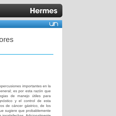
ores
repercusiones importantes en la
general; es por esta razón que
egias de manejo útiles para
nóstico y el control de esta
s de cáncer gástrico, de los
 que sugiere que probablemente
 insatisfechas. Adicionalmente