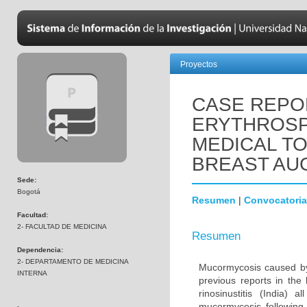
Proyectos
CASE REPO
ERYTHROSP
MEDICAL TO
BREAST AU
Sede:
Bogotá
Resumen
|
Convocatoria
Facultad:
2- FACULTAD DE MEDICINA
Resumen
Dependencia:
2- DEPARTAMENTO DE MEDICINA
Mucormycosis caused by
INTERNA
previous reports in the
rinosinustitis (India)
mucormycosis following