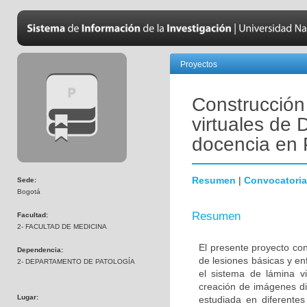
Proyectos
Construcción
virtuales de 
docencia en
Resumen
|
Convocatoria
Sede:
Bogotá
Resumen
Facultad:
2- FACULTAD DE MEDICINA
El presente proyecto co
Dependencia:
de lesiones básicas y e
2- DEPARTAMENTO DE PATOLOGÍA
el sistema de lámina v
creación de imágenes dig
Lugar:
estudiada en diferentes