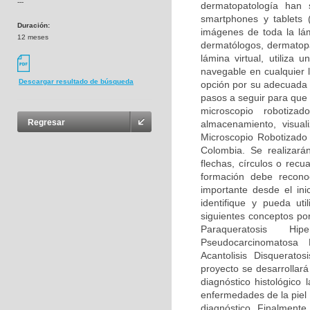
---
dermatopatología han 
smartphones y tablets 
Duración:
imágenes de toda la lám
12 meses
dermatólogos, dermatopa
lámina virtual, utiliz
navegable en cualquier 
Descargar resultado de búsqueda
opción por su adecuada 
pasos a seguir para que 
microscopio robotiza
Regresar
almacenamiento, visual
Microscopio Robotizado
Colombia. Se realizará
flechas, círculos o recu
formación debe recono
importante desde el ini
identifique y pueda uti
siguientes conceptos por
Paraqueratosis Hipe
Pseudocarcinomatosa H
Acantolisis Disqueratos
proyecto se desarrollar
diagnóstico histológico
enfermedades de la piel 
diagnóstico. Finalmente