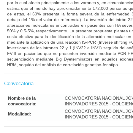
por lo cual afecta principalmente a los varones y, en circunstancia
estima que el mundo hay aproximadamente 172,000 personas qui
de estas, el 60% presenta la forma severa de la enfermedad (v
debajo del 1% del valor de referencia). La inversión del intrón 22
alteraciones moleculares encontradas en pacientes con HA sever
50% y 0.5-5%, respectivamente. La presente propuesta plantea un 
costo-efectivo para la identificación de la alteración molecular en
mediante la aplicación de una reacción IS-PCR (Inverse shifting PCR
inversiones de los intrones 22 y 1 (INV22 e INV1) seguida del aná
FVIII en pacientes que no presenten inversión mediante PCR-HR
secuenciación mediante Big Dyeterminators en aquellos exones
HRM, seguido del análisis de correlación genotipo-fenotipo.
Convocatoria
Nombre de la
CONVOCATORIA NACIONAL JÓ
convocatoria:
INNOVADORES 2015 - COLCIEN
CONVOCATORIA NACIONAL JÓ
Modalidad:
INNOVADORES 2015 - COLCIEN