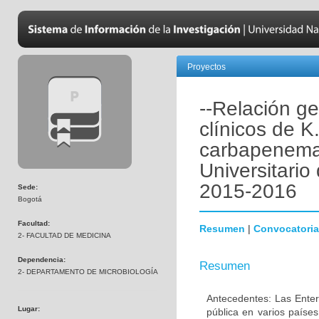
Proyectos
--Relación ge
clínicos de 
carbapenema
Universitari
2015-2016
Sede:
Bogotá
Facultad:
Resumen
|
Convocatoria
2- FACULTAD DE MEDICINA
Dependencia:
Resumen
2- DEPARTAMENTO DE MICROBIOLOGÍA
Antecedentes: Las Enter
Lugar:
pública en varios paíse