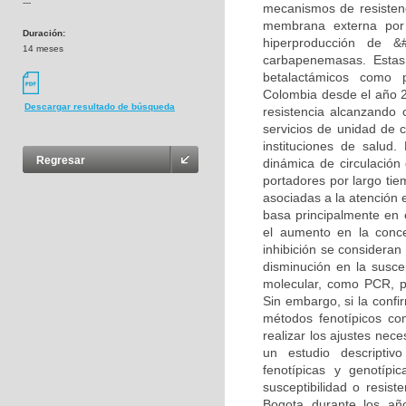
---
mecanismos de resistenc
membrana externa por 
Duración:
hiperproducción de 
14 meses
carbapenemasas. Estas
betalactámicos como p
Colombia desde el año 
Descargar resultado de búsqueda
resistencia alcanzando 
servicios de unidad de 
instituciones de salud
Regresar
dinámica de circulación
portadores por largo tie
asociadas a la atención
basa principalmente en e
el aumento en la conce
inhibición se consideran
disminución en la susce
molecular, como PCR, p
Sin embargo, si la confi
métodos fenotípicos con
realizar los ajustes nece
un estudio descriptivo
fenotípicas y genotíp
susceptibilidad o resis
Bogota durante los añ