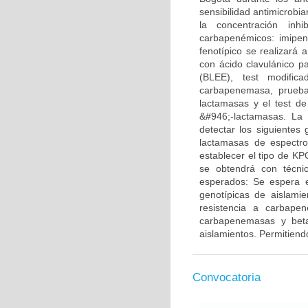
sensibilidad antimicrobi
la concentración inh
carbapenémicos: imipen
fenotípico se realizará 
con ácido clavulánico p
(BLEE), test modific
carbapenemasa, prueba 
lactamasas y el test d
&#946;-lactamasas. La 
detectar los siguiente
lactamasas de espectr
establecer el tipo de KP
se obtendrá con técni
esperados: Se espera en
genotípicas de aislami
resistencia a carbape
carbapenemasas y beta
aislamientos. Permitiendo
Convocatoria