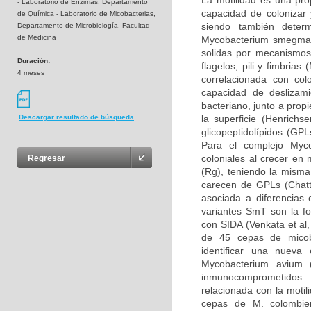
La motilidad es una pr
- Laboratorio de Enzimas, Departamento
capacidad de colonizar y
de Química - Laboratorio de Micobacterias,
siendo también deter
Departamento de Microbiología, Facultad
de Medicina
Mycobacterium smegmati
solidas por mecanismos
Duración:
flagelos, pili y fimbria
4 meses
correlacionada con col
capacidad de deslizami
bacteriano, junto a propi
la superficie (Henrich
Descargar resultado de búsqueda
glicopeptidolípidos (GPL
Para el complejo Myco
coloniales al crecer en
Regresar
(Rg), teniendo la misma
carecen de GPLs (Chatte
asociada a diferencias 
variantes SmT son la fo
con SIDA (Venkata et al,
de 45 cepas de micoba
identificar una nueva
Mycobacterium avium 
inmunocomprometidos. 
relacionada con la motil
cepas de M. colombie