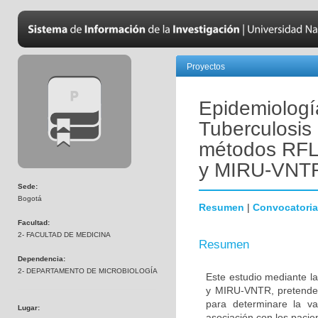
Proyectos
Epidemiologí
Tuberculosis 
métodos RF
y MIRU-VNT
Sede:
Bogotá
Resumen
|
Convocatoria
Facultad:
2- FACULTAD DE MEDICINA
Resumen
Dependencia:
2- DEPARTAMENTO DE MICROBIOLOGÍA
Este estudio mediante 
y MIRU-VNTR, pretende e
para determinare la var
Lugar:
asociación con los pacien