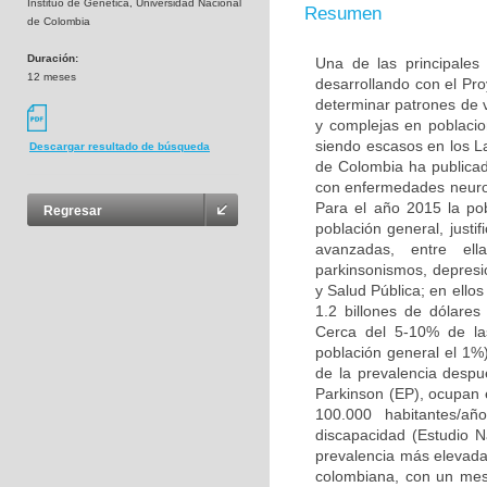
Instituo de Genética, Universidad Nacional
Resumen
de Colombia
Duración:
Una de las principales
12 meses
desarrollando con el Pr
determinar patrones de
y complejas en poblacio
siendo escasos en los L
Descargar resultado de búsqueda
de Colombia ha publicad
con enfermedades neuro
Para el año 2015 la po
Regresar
población general, justi
avanzadas, entre ell
parkinsonismos, depresió
y Salud Pública; en ello
1.2 billones de dólare
Cerca del 5-10% de la
población general el 1%
de la prevalencia desp
Parkinson (EP), ocupan 
100.000 habitantes/añ
discapacidad (Estudio 
prevalencia más elevada 
colombiana, con un mest