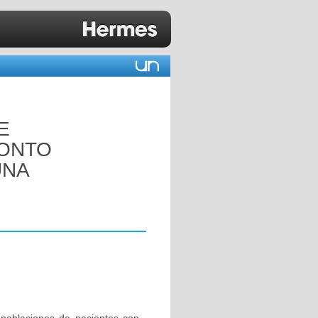
E
RONTO
UNA