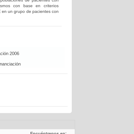
bpoblaciones de pacientes con
ismos con base en criterios
E en un grupo de pacientes con
ación 2006
inanciación
Encuéntrenos en: