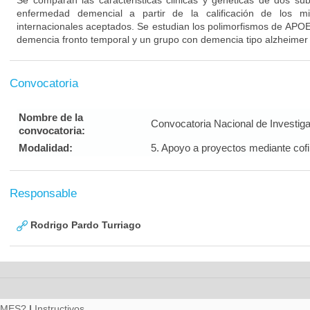
Se comparan las caracteristicas clinicas y geneticas de dos su
enfermedad demencial a partir de la calificación de los m
internacionales aceptados. Se estudian los polimorfismos de APO
demencia fronto temporal y un grupo con demencia tipo alzheimer
Convocatoria
Nombre de la
Convocatoria Nacional de Investig
convocatoria:
Modalidad:
5. Apoyo a proyectos mediante cof
Responsable
Rodrigo Pardo Turriago
RMES?
|
Instructivos