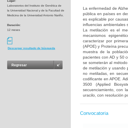
Lugar:
Laboratorios del Instituto de Genética de
La enfermedad de Alzhei
la Universidad Nacional y de la Facultad de
pública en países en de
Medicina de la Universidad Antonio Nariño.
es explicable por causa
influencias ambientales
Duración:
La metilación es el me
12 meses
mecanismos epigenétic
caracterizar por primer
(APOE) y Proteína precu
Descargar resultado de búsqueda
muestra de la poblaci
pacientes con AD y 50 c
se someterán al método 
Regresar
de metilación y usando p
no metiladas, en secu
codificante en APOE. Ad
3500 (Applied Biosys
secuenciamiento, con la
uracilo, con resolución p
Convocatoria