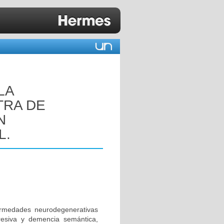
LA
TRA DE
N
L.
rmedades neurodegenerativas
resiva y demencia semántica,