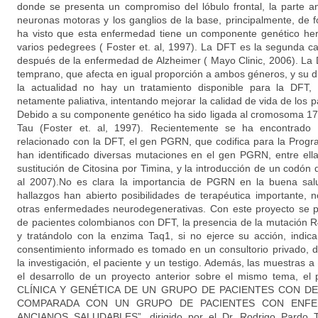
donde se presenta un compromiso del lóbulo frontal, la parte ant
neuronas motoras y los ganglios de la base, principalmente, de 
ha visto que esta enfermedad tiene un componente genético her
varios pedegrees ( Foster et. al, 1997). La DFT es la segunda
después de la enfermedad de Alzheimer ( Mayo Clinic, 2006). La
temprano, que afecta en igual proporción a ambos géneros, y su 
la actualidad no hay un tratamiento disponible para la DFT, 
netamente paliativa, intentando mejorar la calidad de vida de los p
Debido a su componente genético ha sido ligada al cromosoma 17,
Tau (Foster et. al, 1997). Recientemente se ha encontrad
relacionado con la DFT, el gen PGRN, que codifica para la Progra
han identificado diversas mutaciones en el gen PGRN, entre el
sustitución de Citosina por Timina, y la introducción de un codón
al 2007).No es clara la importancia de PGRN en la buena salu
hallazgos han abierto posibilidades de terapéutica importante, 
otras enfermedades neurodegenerativas. Con este proyecto se p
de pacientes colombianos con DFT, la presencia de la mutación R
y tratándolo con la enzima Taq1, si no ejerce su acción, indic
consentimiento informado es tomado en un consultorio privado, d
la investigación, el paciente y un testigo. Además, las muestras 
el desarrollo de un proyecto anterior sobre el mismo tema, 
CLÍNICA Y GENÉTICA DE UN GRUPO DE PACIENTES CON 
COMPARADA CON UN GRUPO DE PACIENTES CON ENFE
ANCIANOS SALUDABLES”, dirigido por el Dr. Rodrigo Pardo Tu