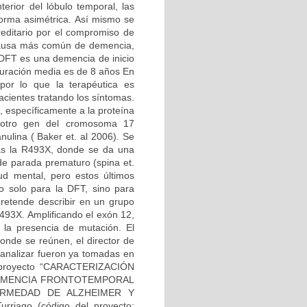
erior del lóbulo temporal, las
forma asimétrica. Así mismo se
editario por el compromiso de
 causa más común de demencia,
 DFT es una demencia de inicio
duración media es de 8 años En
por lo que la terapéutica es
acientes tratando los síntomas.
 específicamente a la proteína
o otro gen del cromosoma 17
nulina ( Baker et. al 2006). Se
las la R493X, donde se da una
 de parada prematuro (spina et.
d mental, pero estos últimos
no solo para la DFT, sino para
retende describir en un grupo
493X. Amplificando el exón 12,
a la presencia de mutación. El
onde se reúnen, el director de
a analizar fueron ya tomadas en
el proyecto “CARACTERIZACIÓN
DEMENCIA FRONTOTEMPORAL
RMEDAD DE ALZHEIMER Y
rriago (código del proyecto: