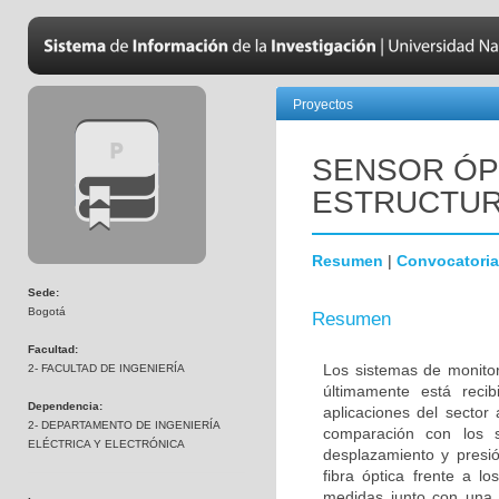
Proyectos
SENSOR ÓP
ESTRUCTU
Resumen
|
Convocatoria
Sede:
Bogotá
Resumen
Facultad:
Los sistemas de monitor
2- FACULTAD DE INGENIERÍA
últimamente está reci
Dependencia:
aplicaciones del sector
2- DEPARTAMENTO DE INGENIERÍA
comparación con los s
ELÉCTRICA Y ELECTRÓNICA
desplazamiento y presi
fibra óptica frente a l
medidas junto con una 