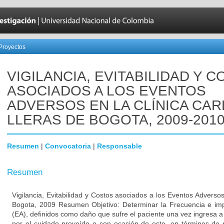
Proyectos
VIGILANCIA, EVITABILIDAD Y 
ASOCIADOS A LOS EVENTOS
ADVERSOS EN LA CLÍNICA CA
LLERAS DE BOGOTA, 2009-201
Resumen
|
Convocatoria
|
Responsable
Resumen
Vigilancia, Evitabilidad y Costos asociados a los Eventos Adversos
Bogota, 2009 Resumen Objetivo: Determinar la Frecuencia e im
(EA), definidos como daño que sufre el paciente una vez ingresa a 
por el cuidado proveído o con ocasión de este, en términos de 