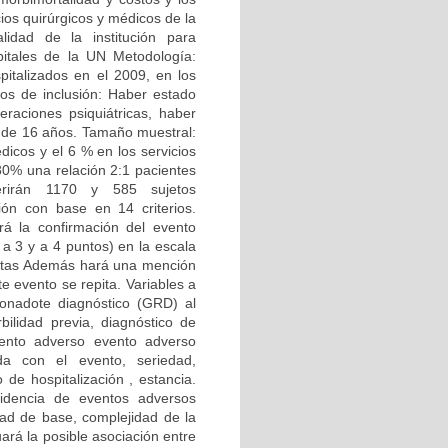
ios quirúrgicos y médicos de la
lidad de la institución para
pitales de la UN Metodología:
pitalizados en el 2009, en los
rios de inclusión: Haber estado
eraciones psiquiátricas, haber
s de 16 años. Tamaño muestral:
icos y el 6 % en los servicios
 80% una relación 2:1 pacientes
uerirán 1170 y 585 sujetos
ión con base en 14 criterios.
á la confirmación del evento
 a 3 y a 4 puntos) en la escala
listas Además hará una mención
e evento se repita. Variables a
ionadote diagnóstico (GRD) al
bilidad previa, diagnóstico de
vento adverso evento adverso
ada con el evento, seriedad,
de hospitalización , estancia.
cidencia de eventos adversos
dad de base, complejidad de la
ará la posible asociación entre