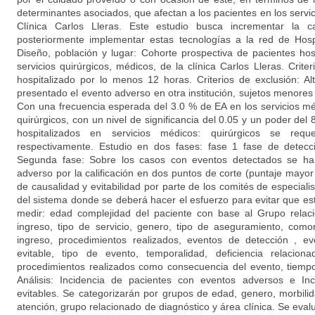
determinantes asociados, que afectan a los pacientes en los servic
Clínica Carlos Lleras. Este estudio busca incrementar la ca
posteriormente implementar estas tecnologías a la red de Hos
Diseño, población y lugar: Cohorte prospectiva de pacientes hos
servicios quirúrgicos, médicos, de la clínica Carlos Lleras. Crite
hospitalizado por lo menos 12 horas. Criterios de exclusión: Alt
presentado el evento adverso en otra institución, sujetos menore
Con una frecuencia esperada del 3.0 % de EA en los servicios méd
quirúrgicos, con un nivel de significancia del 0.05 y un poder del
hospitalizados en servicios médicos: quirúrgicos se req
respectivamente. Estudio en dos fases: fase 1 fase de detecc
Segunda fase: Sobre los casos con eventos detectados se har
adverso por la calificación en dos puntos de corte (puntaje mayor
de causalidad y evitabilidad por parte de los comités de especia
del sistema donde se deberá hacer el esfuerzo para evitar que est
medir: edad complejidad del paciente con base al Grupo relac
ingreso, tipo de servicio, genero, tipo de aseguramiento, comor
ingreso, procedimientos realizados, eventos de detección , e
evitable, tipo de evento, temporalidad, deficiencia relacion
procedimientos realizados como consecuencia del evento, tiempo 
Análisis: Incidencia de pacientes con eventos adversos e In
evitables. Se categorizarán por grupos de edad, genero, morbili
atención, grupo relacionado de diagnóstico y área clínica. Se evalu