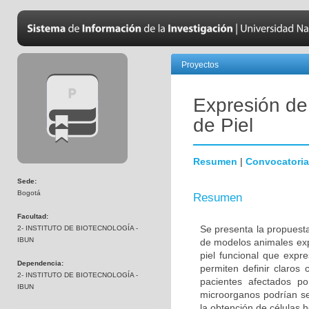
Proyectos
Expresión de
de Piel
Resumen
|
Convocatoria
Sede:
Bogotá
Resumen
Facultad:
Se presenta la propuesta
2- INSTITUTO DE BIOTECNOLOGÍA -
IBUN
de modelos animales exp
piel funcional que expr
Dependencia:
permiten definir claros 
2- INSTITUTO DE BIOTECNOLOGÍA -
pacientes afectados po
IBUN
microorganos podrían ser
la obtención de células 