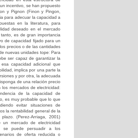
 un incentivo, se han propuesto
gnon y Pignon (Finon y Pingon,
cia para adecuar la capacidad a
uestas en la literatura, para
bilidad deseado en el mercado
tanto, es de gran importancia
ivo de capacidad fijado para un
os precios o de las cantidades
d de nuevas unidades tope: Para
ebe ser capaz de garantizar la
e esa capacidad adicional que
ilidad, implica por una parte la
rsiones y por otra, la adecuada
isponga de una relación precio
n los mercados de electricidad:
endencia de la capacidad de
rio, es muy probable que lo que
iendo evitar situaciones de
s la rentabilidad general de la
 plazo. (Perez-Arriaga, 2001)
de un mercado de electricidad
o se puede persuadir a los
enarios de oferta reducida o