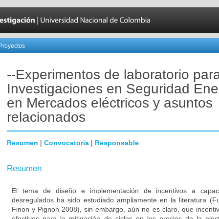
Proyectos
--Experimentos de laboratorio par
Investigaciones en Seguridad Ener
en Mercados eléctricos y asuntos
relacionados
Resumen
|
Convocatoria
|
Responsable
Resumen
El tema de diseño e implementación de incentivos a capac
desregulados ha sido estudiado ampliamente en la literatura (F
Finon y Pignon 2008), sin embargo, aún no es claro, que incent
efectivos para la mitigación de ciclos en los precios de la elec