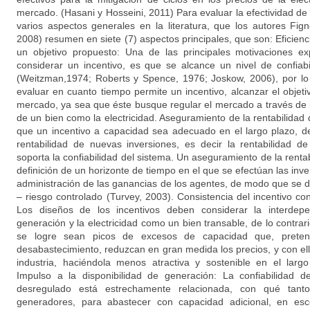
mercado. (Hasani y Hosseini, 2011) Para evaluar la efectividad de
varios aspectos generales en la literatura, que los autores Fi
2008) resumen en siete (7) aspectos principales, que son: Eficien
un objetivo propuesto: Una de las principales motivaciones exp
considerar un incentivo, es que se alcance un nivel de confia
(Weitzman,1974; Roberts y Spence, 1976; Joskow, 2006), por lo 
evaluar en cuanto tiempo permite un incentivo, alcanzar el objet
mercado, ya sea que éste busque regular el mercado a través de l
de un bien como la electricidad. Aseguramiento de la rentabilida
que un incentivo a capacidad sea adecuado en el largo plazo, d
rentabilidad de nuevas inversiones, es decir la rentabilidad d
soporta la confiabilidad del sistema. Un aseguramiento de la rentab
definición de un horizonte de tiempo en el que se efectúan las inve
administración de las ganancias de los agentes, de modo que se d
– riesgo controlado (Turvey, 2003). Consistencia del incentivo co
Los diseños de los incentivos deben considerar la interdep
generación y la electricidad como un bien transable, de lo contra
se logre sean picos de excesos de capacidad que, pretend
desabastecimiento, reduzcan en gran medida los precios, y con ello
industria, haciéndola menos atractiva y sostenible en el largo
Impulso a la disponibilidad de generación: La confiabilidad 
desregulado está estrechamente relacionada, con qué tant
generadores, para abastecer con capacidad adicional, en esc