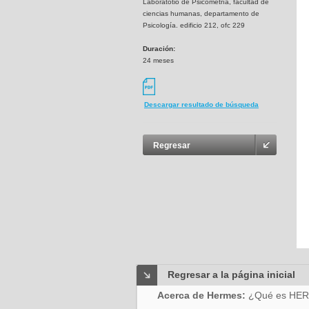
Laboratotio de Psicometría, facultad de
ciencias humanas, departamento de
Psicología. edificio 212, ofc 229
Duración:
24 meses
Descargar resultado de búsqueda
Regresar
Regresar a la página inicial
Acerca de Hermes:
¿Qué es HE