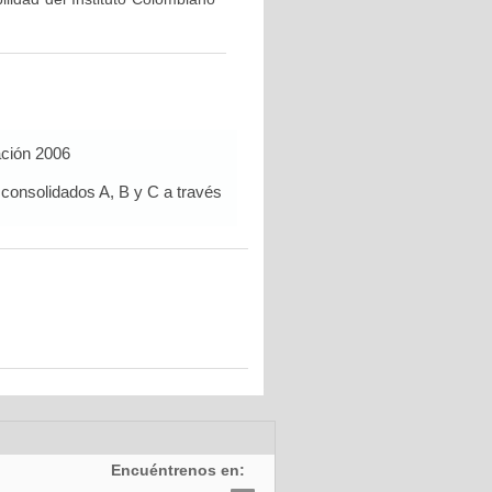
ación 2006
 consolidados A, B y C a través
Encuéntrenos en: