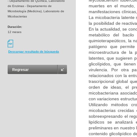
Mycobacterium tubercul
- Departamento de Química, Laboratorio
muertes en el mundo, p
de Enzimas - Departamento de
manifestaciones clínica
Microbiología (Medicina), Laboratorio de
Micobacterias
La micobacteria latente 
la posibilidad de reacti
Duración:
En la actualidad, se co
12 meses
metabólico del bacilo
quimioterapeúticos, la n
patógeno que permite 
microestructura de la 
Descargar resultado de búsqueda
latentes, que sugieren p
glicolípidos, que tien
virulencia. Por otra 
Regresar
relacionados con la entr
trascripcional global q
orden de ideas, el pr
micobacteriana asociado
con variaciones estructu
Utilizando métodos cro
micobacterias crecidas
sobreexpresando el reg
lipídicos se analizar
preliminares en nuestro 
contenido glicolipídico 