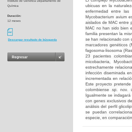
El complejo Mycobacter
Instituto de Genética Departamento de
ubicuas en la natural
Química
enfermedad entre las 
Duración:
Mycobacterium avium es
12 meses
aislados de MAC entre p
MAC no han sido bien e
familia presentan la mi
se han relacionado con di
Descargar resultado de búsqueda
marcadores genéticos (M
fagosoma-lisosoma (Rast
23 pacientes colombia
Regresar
micobacteria, Mycoba
estrechamente relacio
infección diseminada en
incrementada en relació
Este proyecto pretende
colombiense sp. nov. 
Igualmente se indagará 
con genes exclusivos d
análisis del perfil glico
se puedan correlaciona
especie, en comparación