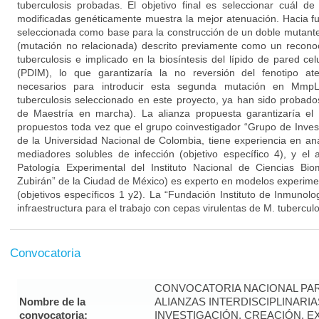
tuberculosis probadas. El objetivo final es seleccionar cuál d
modificadas genéticamente muestra la mejor atenuación. Hacia fut
seleccionada como base para la construcción de un doble mutant
(mutación no relacionada) descrito previamente como un reconoc
tuberculosis e implicado en la biosíntesis del lípido de pared cel
(PDIM), lo que garantizaría la no reversión del fenotipo ate
necesarios para introducir esta segunda mutación en Mmp
tuberculosis seleccionado en este proyecto, ya han sido probados
de Maestría en marcha). La alianza propuesta garantizaría el 
propuestos toda vez que el grupo coinvestigador “Grupo de Inves
de la Universidad Nacional de Colombia, tiene experiencia en anál
mediadores solubles de infección (objetivo específico 4), y el 
Patología Experimental del Instituto Nacional de Ciencias Bio
Zubirán” de la Ciudad de México) es experto en modelos experimen
(objetivos específicos 1 y2). La “Fundación Instituto de Inmunol
infraestructura para el trabajo con cepas virulentas de M. tuberculos
Convocatoria
CONVOCATORIA NACIONAL PA
Nombre de la
ALIANZAS INTERDISCIPLINARI
convocatoria:
INVESTIGACIÓN, CREACIÓN, 