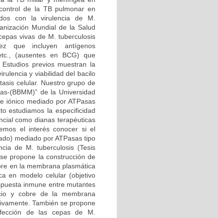
 control de la TB pulmonar en
ados con la virulencia de M.
anización Mundial de la Salud
 cepas vivas de M. tuberculosis
z que incluyen antígenos
tc., (ausentes en BCG) que
. Estudios previos muestran la
ulencia y viabilidad del bacilo
asis celular. Nuestro grupo de
rias-(BBMM)” de la Universidad
rte iónico mediado por ATPasas
to estudiamos la especificidad
encial como dianas terapéuticas
nemos el interés conocer si el
esado) mediado por ATPasas tipo
cia de M. tuberculosis (Tesis
 se propone la construcción de
obre en la membrana plasmática
ca en modelo celular (objetivo
respuesta inmune entre mutantes
lcio y cobre de la membrana
ctivamente. También se propone
nfección de las cepas de M.