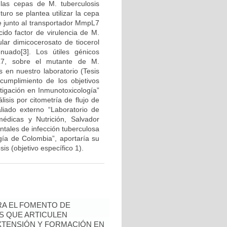
e las cepas de M. tuberculosis
uro se plantea utilizar la cepa
e junto al transportador MmpL7
ido factor de virulencia de M.
ular dimicocerosato de tiocerol
nuado[3]. Los útiles génicos
L7, sobre el mutante de M.
 en nuestro laboratorio (Tesis
cumplimiento de los objetivos
tigación en Inmunotoxicología”
isis por citometría de flujo de
aliado externo “Laboratorio de
médicas y Nutrición, Salvador
tales de infección tuberculosa
ogía de Colombia”, aportaría su
is (objetivo específico 1).
RA EL FOMENTO DE
AS QUE ARTICULEN
EXTENSIÓN Y FORMACIÓN EN