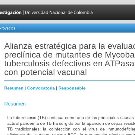
Proyectos
Alianza estratégica para la evalua
preclínica de mutantes de Mycoba
tuberculosis defectivos en ATPasas
con potencial vacunal
Resumen
|
Convocatoria
|
Responsable
Resumen
La tuberculosis (TB) continúa como una de las principales causas
actual pandemia de TB ha surgido por la aparición de cepas resis
TB tradicionales, la coinfección con el virus de inmunodefic
eficiencia de la actual vacuna BCG, la que resulta efectiva con