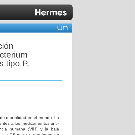
ción
cterium
 tipo P,
 de mortalidad en el mundo. La
tentes a los medicamentos anti-
iencia humana (VIH) y la baja
tra la TB miliar y meníngea en