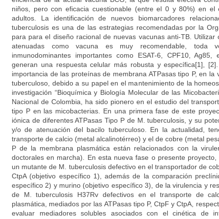
niños, pero con eficacia cuestionable (entre el 0 y 80%) en el
adultos. La identificación de nuevos biomarcadores relacion
tuberculosis es una de las estrategias recomendadas por la Org
para para el diseño racional de nuevas vacunas anti-TB. Utilizar
atenuadas como vacuna es muy recomendable, toda ve
inmunodominantes importantes como ESAT-6, CPF10, Ag85, e
generan una respuesta celular más robusta y específica[1], [2]
importancia de las proteínas de membrana ATPasas tipo P, en la vir
tuberculoso, debido a su papel en el mantenimiento de la homeost
investigación “Bioquímica y Biología Molecular de las Micobacte
Nacional de Colombia, ha sido pionero en el estudio del transpo
tipo P en las micobacterias. En una primera fase de este proyec
iónica de diferentes ATPasas Tipo P de M. tuberculosis, y su pot
y/o de atenuación del bacilo tuberculoso. En la actualidad, te
transporte de calcio (metal alcalinotérreo) y el de cobre (metal p
P de la membrana plasmática están relacionados con la virulen
doctorales en marcha). En esta nueva fase o presente proyecto,
un mutante de M. tuberculosis defectivo en el transportador de c
CtpA (objetivo específico 1), además de la comparación preclíni
específico 2) y murino (objetivo específico 3), de la virulencia y 
de M. tuberculosis H37Rv defectivos en el transporte de ca
plasmática, mediados por las ATPasas tipo P, CtpF y CtpA, respe
evaluar mediadores solubles asociados con el cinética de i