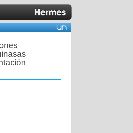
iones
uinasas
ntación