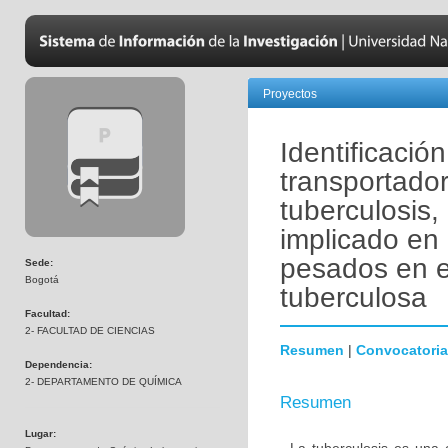
Proyectos
Identificación
transportado
tuberculosis
implicado en 
pesados en e
Sede:
Bogotá
tuberculosa
Facultad:
2- FACULTAD DE CIENCIAS
Resumen
|
Convocatoria
Dependencia:
2- DEPARTAMENTO DE QUÍMICA
Resumen
Lugar: