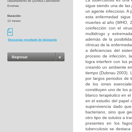
La tuberculosis es una
Departamento de Química Laboratorio
sigue siendo una de las
Enzimas
un agente infeccioso. A 
Duración:
esta enfermedad sigue
12 meses
muertes al año (WHO, 20
coinfección con el vir
multidrogo y extremada
además de la posibilida
Descargar resultado de búsqueda
clínicas de la enfermed
a deficiencias del sis
proceso de infección, 
Regresar
logra interferir con lo
creando un ambiente en 
tiempo (Dubnau 2003). L
por largos periodos de 
de los iones esencial
constituyen uno de los p
blanco terapéutico en e
en el estudio del papel
supervivencia dado que
bacteriano, sino que ge
otro tipo de solutos a t
presentes en los fag
tuberculosis se destaca