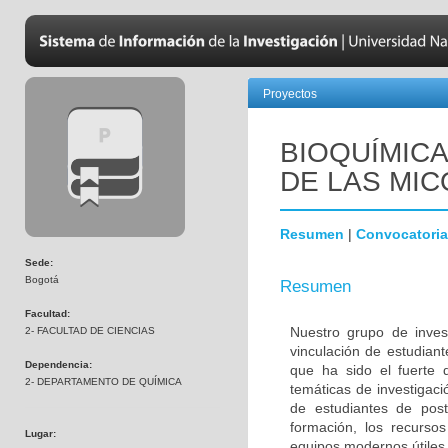
Proyectos
BIOQUÍMICA
DE LAS MI
Resumen
|
Convocatoria
Sede:
Bogotá
Resumen
Facultad:
Nuestro grupo de inves
2- FACULTAD DE CIENCIAS
vinculación de estudiant
Dependencia:
que ha sido el fuerte d
2- DEPARTAMENTO DE QUÍMICA
temáticas de investigac
de estudiantes de po
formación, los recursos
Lugar:
equipos modernos útiles 