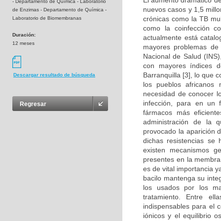
El aumento dramático de 
- Departamento de Química - Laboratorio
nuevos casos y 1,5 millo
de Enzimas - Departamento de Química -
crónicas como la TB mul
Laboratorio de Biomembranas
como la coinfección c
Duración:
actualmente está catal
12 meses
mayores problemas de s
Nacional de Salud (INS)
con mayores índices d
Barranquilla [3], lo que
Descargar resultado de búsqueda
los pueblos africanos 
necesidad de conocer lo
infección, para en un 
Regresar
fármacos más eficient
administración de la q
provocado la aparición 
dichas resistencias se
existen mecanismos ge
presentes en la membran
es de vital importancia 
bacilo mantenga su inte
los usados por los ma
tratamiento. Entre e
indispensables para el 
iónicos y el equilibrio 