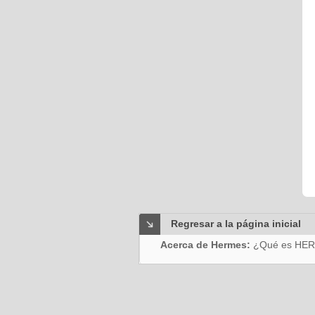
Regresar a la página inicial
Acerca de Hermes:
¿Qué es HE