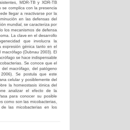
resistentes, MDR-TB y XDR-TB
ás se complica con la presencia
ede llegar a reactivarse por la
sminución en las defensas del
ción mundial, se caracteriza por
ndo los mecanismos de defensa
soma. La clave en el desarrollo
enecidad que involucra la
a expresión génica tanto en el
el macrófago (Dubnau 2003). El
macrófago se hace indispensable
icobacterias. Se conoce que el
s del macrófago, del patógeno
l 2006). Se postula que este
na celular y posiblemente del
bre la homeostasis iónica del
ne analizar el efecto de la
Pasa para conocer su posible
res como son las micobacterias,
 de las micobacterias en los