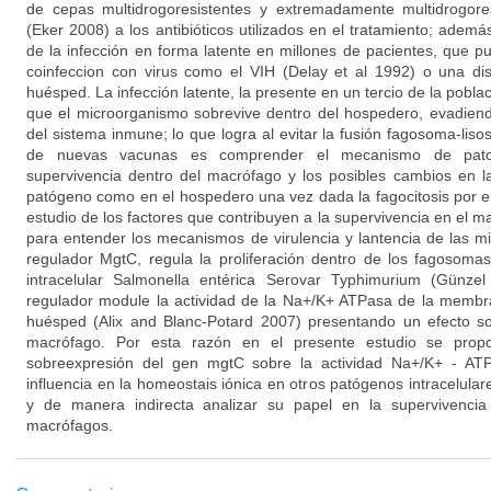
de cepas multidrogoresistentes y extremadamente multidrogo
(Eker 2008) a los antibióticos utilizados en el tratamiento; adem
de la infección en forma latente en millones de pacientes, que pu
coinfeccion con virus como el VIH (Delay et al 1992) o una di
huésped. La infección latente, la presente en un tercio de la pobla
que el microorganismo sobrevive dentro del hospedero, evadie
del sistema inmune; lo que logra al evitar la fusión fagosoma-liso
de nuevas vacunas es comprender el mecanismo de patog
supervivencia dentro del macrófago y los posibles cambios en l
patógeno como en el hospedero una vez dada la fagocitosis por 
estudio de los factores que contribuyen a la supervivencia en el 
para entender los mecanismos de virulencia y lantencia de las m
regulador MgtC, regula la proliferación dentro de los fagosoma
intracelular Salmonella entérica Serovar Typhimurium (Günze
regulador module la actividad de la Na+/K+ ATPasa de la membra
huésped (Alix and Blanc-Potard 2007) presentando un efecto so
macrófago. Por esta razón en el presente estudio se propo
sobreexpresión del gen mgtC sobre la actividad Na+/K+ - AT
influencia en la homeostais iónica en otros patógenos intracelula
y de manera indirecta analizar su papel en la supervivencia
macrófagos.