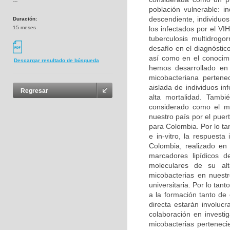
---
población vulnerable: i
descendiente, individuo
Duración:
15 meses
los infectados por el V
tuberculosis multidrogo
desafío en el diagnóstic
así como en el conocimi
Descargar resultado de búsqueda
hemos desarrollado en 
micobacteriana perten
aislada de individuos i
Regresar
alta mortalidad. Tambi
considerado como el má
nuestro país por el puer
para Colombia. Por lo tan
e in-vitro, la respuest
Colombia, realizado en
marcadores lipídicos d
moleculares de su alt
micobacterias en nuestr
universitaria. Por lo tant
a la formación tanto de
directa estarán involuc
colaboración en investig
micobacterias perteneci