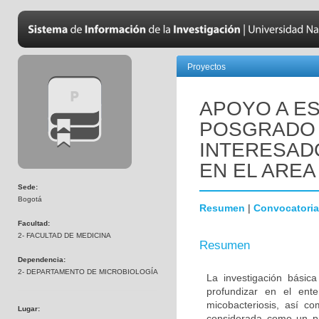
Proyectos
APOYO A ES
POSGRADO 
INTERESADO
EN EL AREA
Sede:
Bogotá
Resumen
|
Convocatoria
Facultad:
2- FACULTAD DE MEDICINA
Resumen
Dependencia:
2- DEPARTAMENTO DE MICROBIOLOGÍA
La investigación básic
profundizar en el ent
micobacteriosis, así co
Lugar:
considerada como un pr