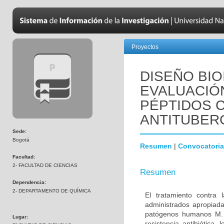
Proyectos
DISEÑO BIO
EVALUACIÓN
PÉPTIDOS C
ANTITUBER
Sede:
Bogotá
Resumen
|
Convocatoria
Facultad:
2- FACULTAD DE CIENCIAS
Resumen
Dependencia:
2- DEPARTAMENTO DE QUÍMICA
El tratamiento contra
administrados apropiada
patógenos humanos M. t
Lugar:
resistencia antibiótica