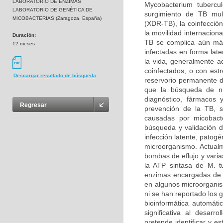
LABORATORIO DE ENZIMAS
Mycobacterium tubercu
LABORATORIO DE GENÉTICA DE
surgimiento de TB mult
MICOBACTERIAS (Zaragoza, España)
(XDR-TB), la coinfecció
la movilidad internacion
Duración:
TB se complica aún más
12 meses
infectadas en forma lat
la vida, generalmente a
coinfectados, o con est
Descargar resultado de búsqueda
reservorio permanente de
que la búsqueda de nu
diagnóstico, fármacos 
Regresar
prevención de la TB, s
causadas por micobacte
búsqueda y validación d
infección latente, patogé
microorganismo. Actualm
bombas de eflujo y vari
la ATP sintasa de M. t
enzimas encargadas de l
en algunos microorganis
ni se han reportado los 
bioinformática automát
significativa al desar
pretende identificar y e