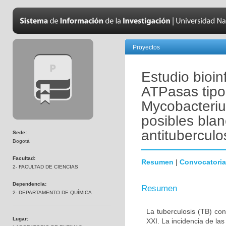
Proyectos
Estudio bioin
ATPasas tipo
Mycobacteriu
posibles bla
antitubercul
Sede:
Bogotá
Facultad:
Resumen
|
Convocatoria
2- FACULTAD DE CIENCIAS
Dependencia:
Resumen
2- DEPARTAMENTO DE QUÍMICA
La tuberculosis (TB) co
Lugar:
XXI. La incidencia de la