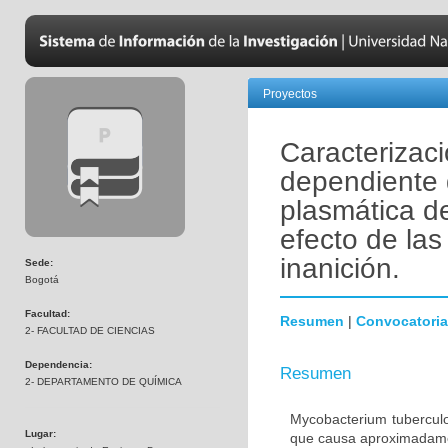
Proyectos
Caracterizac
dependiente
plasmática d
efecto de las
inanición.
Sede:
Bogotá
Facultad:
Resumen
|
Convocatoria
2- FACULTAD DE CIENCIAS
Dependencia:
Resumen
2- DEPARTAMENTO DE QUÍMICA
Mycobacterium tuberculo
Lugar:
que causa aproximadamen