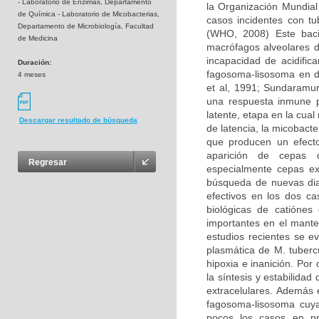
- Laboratorio de Enzimas, Departamento
la Organización Mundial
de Química - Laboratorio de Micobacterias,
casos incidentes con t
Departamento de Microbiología, Facultad
(WHO, 2008) Este baci
de Medicina
macrófagos alveolares d
incapacidad de acidific
Duración:
fagosoma-lisosoma en do
4 meses
et al, 1991; Sundaramur
una respuesta inmune p
latente, etapa en la cual
Descargar resultado de búsqueda
de latencia, la micobact
que producen un efecto 
aparición de cepas d
Regresar
especialmente cepas ex
búsqueda de nuevas dia
efectivos en los dos 
biológicas de catióne
importantes en el mante
estudios recientes se e
plasmática de M. tuberc
hipoxia e inanición. Por
la síntesis y estabilida
extracelulares. Además 
fagosoma-lisosoma cuya 
pocos los casos en pr