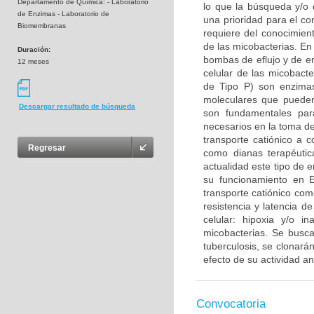
Departamento de Química: - Laboratorio
lo que la búsqueda y/o 
de Enzimas - Laboratorio de
una prioridad para el co
Biomembranas
requiere del conocimien
de las micobacterias. En
Duración:
bombas de eflujo y de e
12 meses
celular de las micobact
de Tipo P) son enzima
moleculares que pueden 
Descargar resultado de búsqueda
son fundamentales para
necesarios en la toma d
transporte catiónico a 
Regresar
como dianas terapéutic
actualidad este tipo de 
su funcionamiento en E
transporte catiónico com
resistencia y latencia d
celular: hipoxia y/o 
micobacterias. Se busc
tuberculosis, se clonar
efecto de su actividad a
Convocatoria