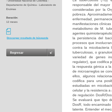
La tuberculosis (TB) 
- Universidad Nacional de Colombia -
responsable del mayor
Departamento de Química - Laboratorio de
consideradas por la Or
Enzimas
pobreza. Aproximadament
Duración:
enfermedad, permanecien
12 meses
manifestaciones clínica
metabolismo de M. tuber
agentes quimioterapéuti
la persistencia del ba
Descargar resultado de búsqueda
procesos que involucran 
contra la micobacteria 
tuberculosas, o granulo
Regresar
variedad de genes ind
regulator), que codific
la respuesta génica a l
de microarreglos se co
ellos, algunos relacio
codifica para una pos
estudiadas en micobact
celular y la resistencia 
de regulación DosR/DosS
Se evaluará que tipo de
DosR, todo encaminado a 
latente. Entender el mec