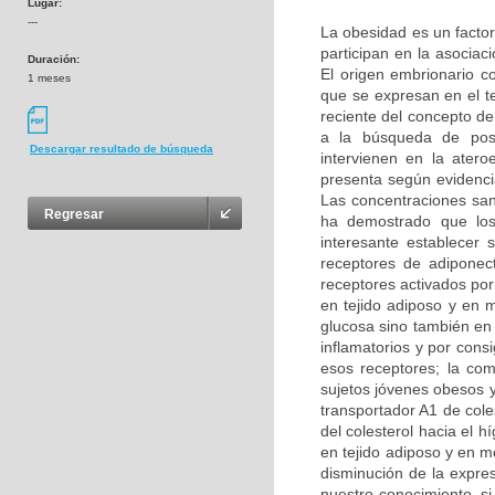
Lugar:
---
La obesidad es un facto
participan en la asocia
Duración:
El origen embrionario c
1 meses
que se expresan en el t
reciente del concepto de
a la búsqueda de posi
Descargar resultado de búsqueda
intervienen en la atero
presenta según evidencia
Las concentraciones sa
Regresar
ha demostrado que los
interesante establecer 
receptores de adiponect
receptores activados por
en tejido adiposo y en m
glucosa sino también en 
inflamatorios y por cons
esos receptores; la com
sujetos jóvenes obesos y
transportador A1 de cole
del colesterol hacia el 
en tejido adiposo y en 
disminución de la expre
nuestro conocimiento, s