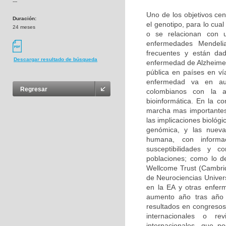
---
Uno de los objetivos cen
Duración:
el genotipo, para lo cu
24 meses
o se relacionan con u
enfermedades Mendeli
frecuentes y están da
Descargar resultado de búsqueda
enfermedad de Alzheimer
pública en países en ví
enfermedad va en aum
Regresar
colombianos con la 
bioinformática. En la c
marcha mas importantes
las implicaciones biológ
genómica, y las nuevas
humana, con informa
susceptibilidades y 
poblaciones; como lo d
Wellcome Trust (Cambri
de Neurociencias Univer
en la EA y otras enfer
aumento año tras año 
resultados en congresos 
internacionales o rev
internacionales, que p