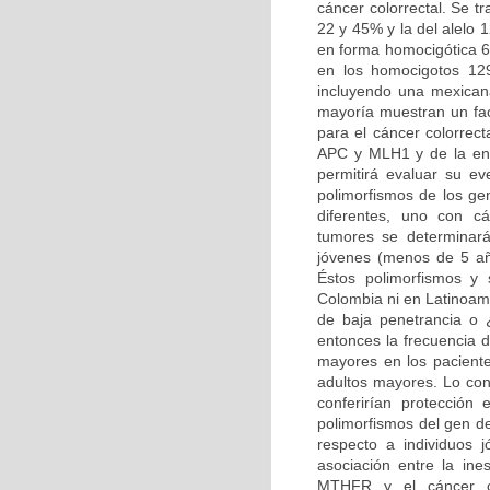
cáncer colorrectal. Se t
22 y 45% y la del alelo 
en forma homocigótica 6
en los homocigotos 129
incluyendo una mexicana
mayoría muestran un fac
para el cáncer colorrect
APC y MLH1 y de la enz
permitirá evaluar su ev
polimorfismos de los g
diferentes, uno con cá
tumores se determinará 
jóvenes (menos de 5 año
Éstos polimorfismos y 
Colombia ni en Latinoamé
de baja penetrancia o 
entonces la frecuencia 
mayores en los paciente
adultos mayores. Lo con
conferirían protección 
polimorfismos del gen d
respecto a individuos
asociación entre la ine
MTHFR y el cáncer col