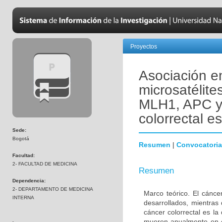
Proyectos
Asociación en
microsatélite
MLH1, APC y
colorrectal e
Sede:
Bogotá
Resumen
|
Convocatoria
Facultad:
2- FACULTAD DE MEDICINA
Resumen
Dependencia:
2- DEPARTAMENTO DE MEDICINA
Marco teórico. El cánce
INTERNA
desarrollados, mientras
cáncer colorrectal es l
mueren anualmente en e