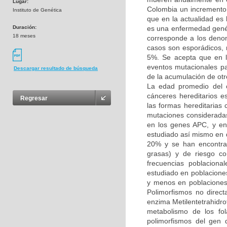
Lugar:
Colombia un incremento 
Instituto de Genética
que en la actualidad es 
Duración:
es una enfermedad genéti
18 meses
corresponde a los denom
casos son esporádicos, 
5%. Se acepta que en l
eventos mutacionales p
Descargar resultado de búsqueda
de la acumulación de ot
La edad promedio del c
cánceres hereditarios e
Regresar
las formas hereditarias 
mutaciones consideradas
en los genes APC, y en
estudiado así mismo en d
20% y se han encontrad
grasas) y de riesgo co
frecuencias poblaciona
estudiado en poblacione
y menos en poblaciones
Polimorfismos no direc
enzima Metilentetrahidr
metabolismo de los fol
polimorfismos del gen 