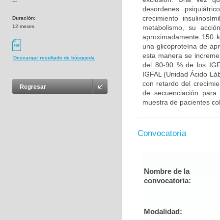
---
desordenes psiquiátric
crecimiento insulinosím
Duración:
12 meses
metabolismo, su acció
aproximadamente 150 kD
una glicoproteína de a
esta manera se incremen
Descargar resultado de búsqueda
del 80-90 % de los IGF
IGFAL (Unidad Ácido Lábil
con retardo del crecimie
Regresar
de secuenciación para
muestra de pacientes col
Convocatoria
Nombre de la
convocatoria:
Modalidad: