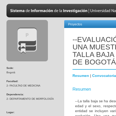
Proyectos
--EVALUACI
UNA MUEST
TALLA BAJA
DE BOGOTÁ
Sede:
Bogotá
Resumen
|
Convocatoria
Facultad:
2- FACULTAD DE MEDICINA
Resumen
Dependencia:
2- DEPARTAMENTO DE MORFOLOGÍA
--La talla baja se ha de
edad y el sexo, respect
entidad se incluyen var
Lugar:
exclusión. Una vez qu