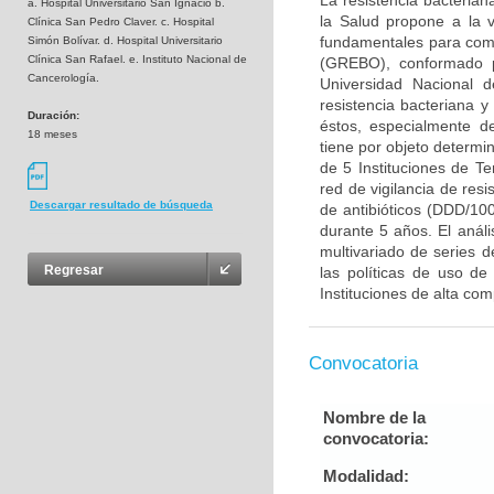
La resistencia bacteria
a. Hospital Universitario San Ignacio b.
la Salud propone a la vi
Clínica San Pedro Claver. c. Hospital
fundamentales para comb
Simón Bolívar. d. Hospital Universitario
Clínica San Rafael. e. Instituto Nacional de
(GREBO), conformado po
Cancerología.
Universidad Nacional d
resistencia bacteriana
Duración:
éstos, especialmente d
18 meses
tiene por objeto determin
de 5 Instituciones de Ter
red de vigilancia de resi
Descargar resultado de búsqueda
de antibióticos (DDD/10
durante 5 años. El anál
multivariado de series d
Regresar
las políticas de uso de
Instituciones de alta comp
Convocatoria
Nombre de la
convocatoria:
Modalidad: