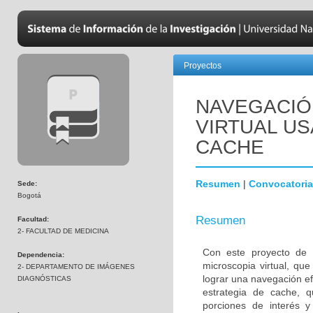
Proyectos
NAVEGACIÓ
VIRTUAL U
CACHE
Resumen
|
Convocatoria
Sede:
Bogotá
Resumen
Facultad:
2- FACULTAD DE MEDICINA
Con este proyecto de i
Dependencia:
microscopia virtual, qu
2- DEPARTAMENTO DE IMÁGENES
lograr una navegación ef
DIAGNÓSTICAS
estrategia de cache, q
porciones de interés 