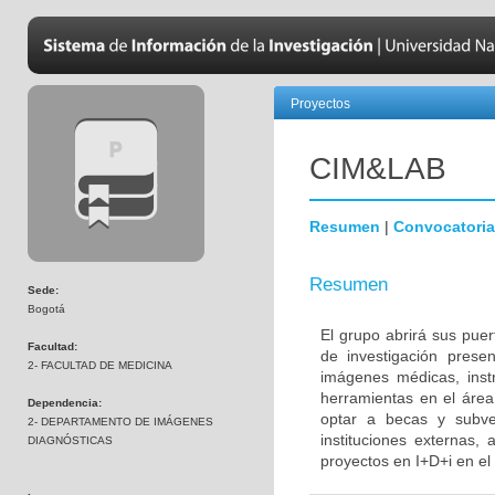
Proyectos
CIM&LAB
Resumen
|
Convocatoria
Resumen
Sede:
Bogotá
El grupo abrirá sus pue
Facultad:
de investigación pres
2- FACULTAD DE MEDICINA
imágenes médicas, inst
herramientas en el área
Dependencia:
optar a becas y subve
2- DEPARTAMENTO DE IMÁGENES
instituciones externas,
DIAGNÓSTICAS
proyectos en I+D+i en el