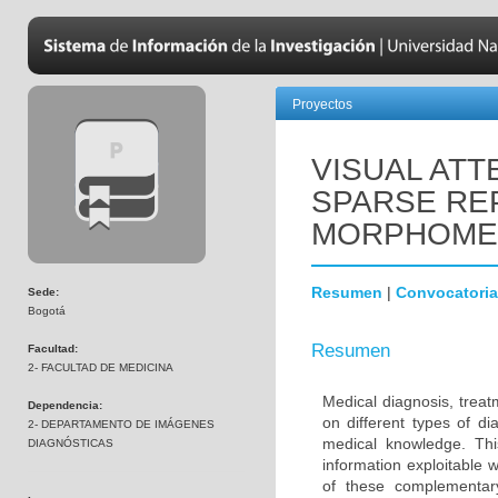
Proyectos
VISUAL AT
SPARSE RE
MORPHOMET
Resumen
|
Convocatoria
Sede:
Bogotá
Resumen
Facultad:
2- FACULTAD DE MEDICINA
Medical diagnosis, treat
Dependencia:
on different types of d
2- DEPARTAMENTO DE IMÁGENES
medical knowledge. Thi
DIAGNÓSTICAS
information exploitable w
of these complementar