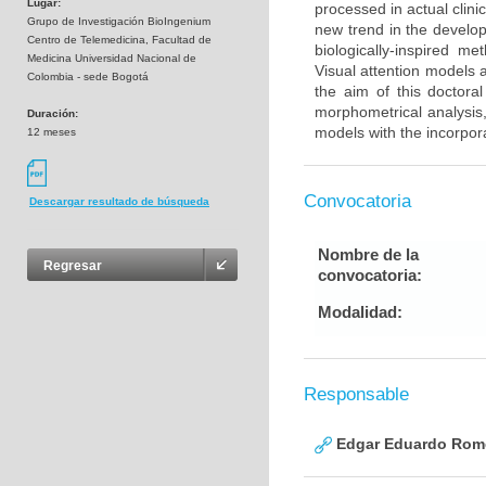
Lugar:
processed in actual clini
Grupo de Investigación BioIngenium
new trend in the develop
Centro de Telemedicina, Facultad de
biologically-inspired 
Medicina Universidad Nacional de
Visual attention models 
Colombia - sede Bogotá
the aim of this doctora
morphometrical analysis,
Duración:
models with the incorpora
12 meses
Convocatoria
Descargar resultado de búsqueda
Nombre de la
Regresar
convocatoria:
Modalidad:
Responsable
Edgar Eduardo Rome