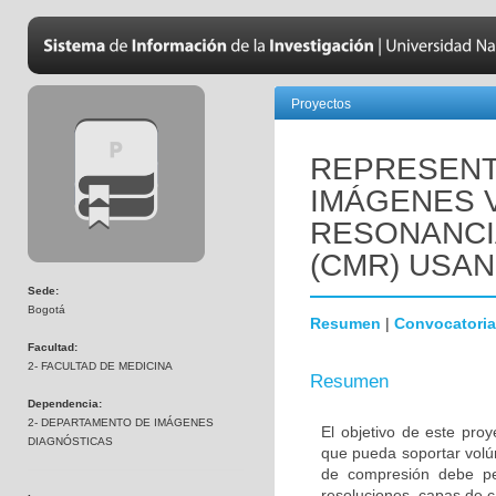
Proyectos
REPRESENT
IMÁGENES 
RESONANCI
(CMR) USA
Sede:
Bogotá
Resumen
|
Convocatoria
Facultad:
2- FACULTAD DE MEDICINA
Resumen
Dependencia:
2- DEPARTAMENTO DE IMÁGENES
El objetivo de este pr
DIAGNÓSTICAS
que pueda soportar vol
de compresión debe per
resoluciones, capas de c